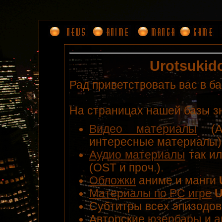
Urotsukido
Рад приветствовать вас в б
На страницах нашей базы з
Видео материалы
(AM
интересные материалы)
Аудио материалы
так ил
(OST и проч.).
Обложки
аниме и манги
Материалы по PC игре
U
Cубтитры всех эпизодо
Авторские
юзербары
и
а