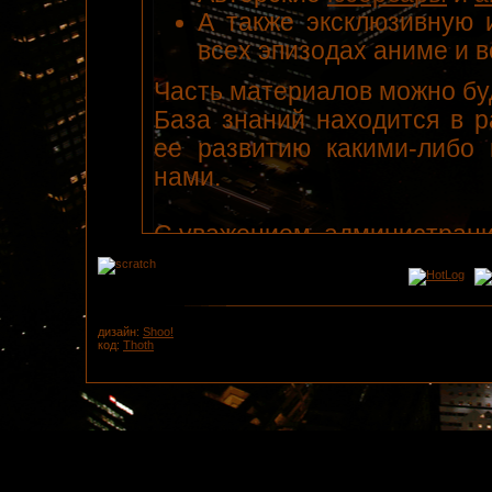
А также эксклюзивную
всех эпизодах аниме и в
Часть материалов можно буд
База знаний находится в р
ее развитию какими-либо 
нами.
С уважением, администраци
дизайн:
Shoo!
код:
Thoth